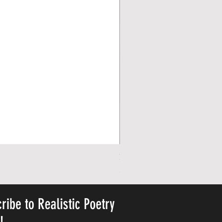
Personalized Cute Poetic Plush 
Ár
23,78 USD
ribe to Realistic Poetry