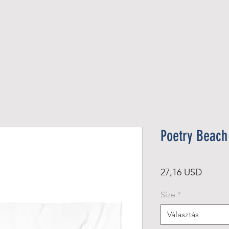
Official Member
Recent Contest Winners
Poetry Beach
Ár
27,16 USD
Size
*
Választás