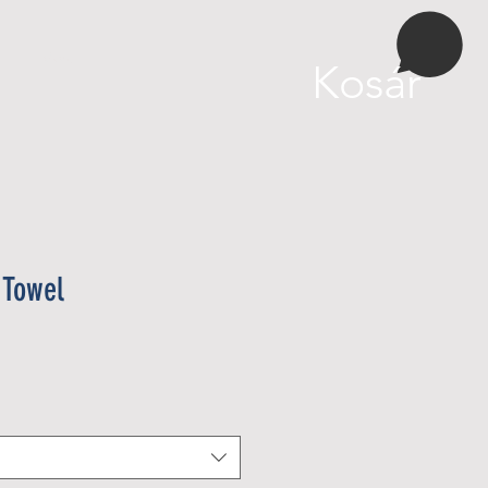
More
Kosár
 Towel