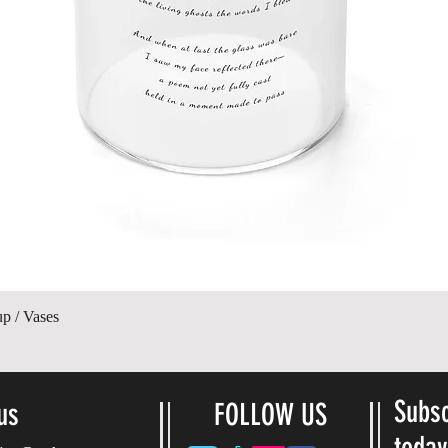
Gyorsnézet
up / Vases
Subsc
us
FOLLOW US