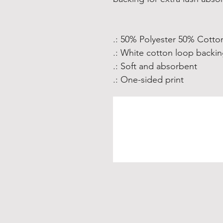
.: 50% Polyester 50% Cotto
.: White cotton loop backi
.: Soft and absorbent
.: One-sided print