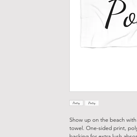
Show up on the beach with 
towel. One-sided print, pol
backing for extra lush abso