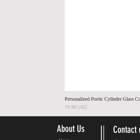
Personalized Poetic Cylinder Glass C
Ár
19,98 USD
About Us
Contact 