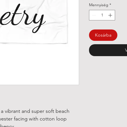
Mennyiség
*
Kosárba
a vibrant and super soft beach
yester facing with cotton loop
rbency.