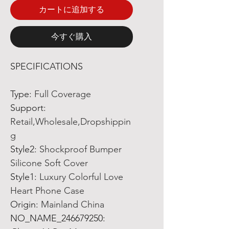
カートに追加する
今すぐ購入
SPECIFICATIONS
Type
:
Full Coverage
Support
:
Retail,Wholesale,Dropshippin
g
Style2
:
Shockproof Bumper
Silicone Soft Cover
Style1
:
Luxury Colorful Love
Heart Phone Case
Origin
:
Mainland China
NO_NAME_246679250
: