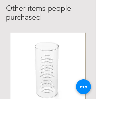
Other items people
purchased
Personalized Poetic Cylinder Glass
Personalized Cute Poetic
Cup / Vases
Unicorn
価格
価格
$19.98
$23.78