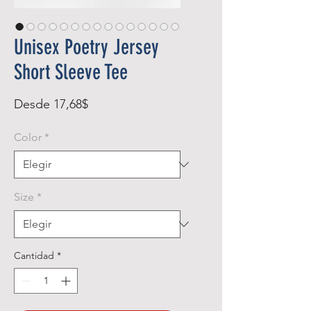
Unisex Poetry Jersey
Short Sleeve Tee
Precio
Desde
17,68$
de
Color
*
oferta
Size
*
Cantidad
*