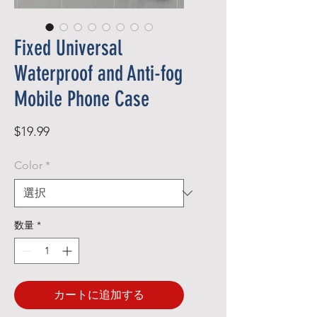
Fixed Universal
Waterproof and Anti-fog
Mobile Phone Case
価
$19.99
格
Color
*
数量
*
カートに追加する