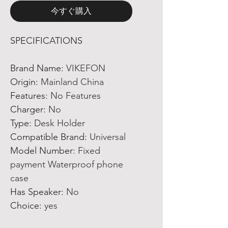
今すぐ購入
SPECIFICATIONS
Brand Name
:
VIKEFON
Origin
:
Mainland China
Features
:
No Features
Charger
:
No
Type
:
Desk Holder
Compatible Brand
:
Universal
Model Number
:
Fixed
payment Waterproof phone
case
Has Speaker
:
No
Choice
:
yes