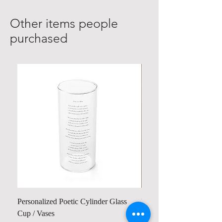
Other items people
purchased
Personalized Poetic Cylinder Glass
Personalized Cute Poetic
Cup / Vases
Unicorn