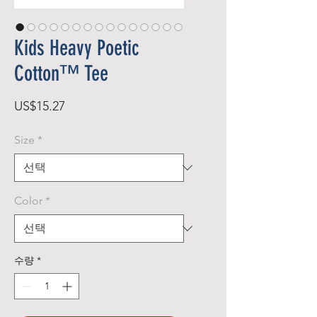
Kids Heavy Poetic
Cotton™ Tee
가
US$15.27
격
Size
*
Color
*
수량
*