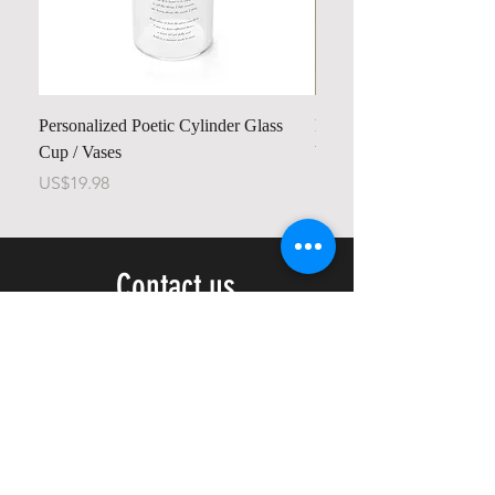
Personalized Poetic Cylinder Glass
Personalized Cute Poetic
Cup / Vases
Unicorn
가격
가격
US$19.98
US$23.78
Contact us
Home
My Account
Shop
Poetry Contests
Book Reviews