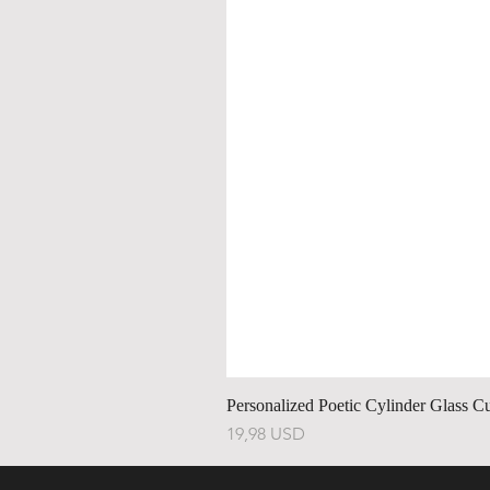
Personalized Poetic Cylinder Glass C
Preț
19,98 USD