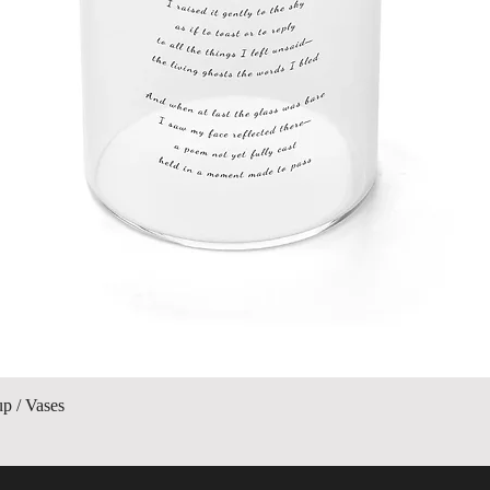
Afișare rapidă
up / Vases