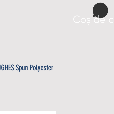
More
Coș de c
GHES Spun Polyester
w