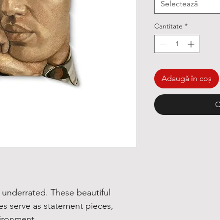
Selectează
Cantitate
*
Adaugă în coș
C
underrated. These beautiful
zes serve as statement pieces,
vironment.