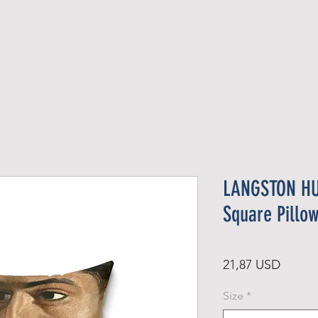
Official Member
Recent Contest Winners
LANGSTON HU
Square Pillo
Preț
21,87 USD
Size
*