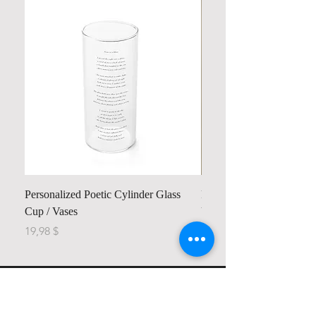
Personalized Poetic Cylinder Glass
Personalized Cute Poetic
Cup / Vases
Unicorn
Cena
Cena
19,98 $
23,78 $
Contact us