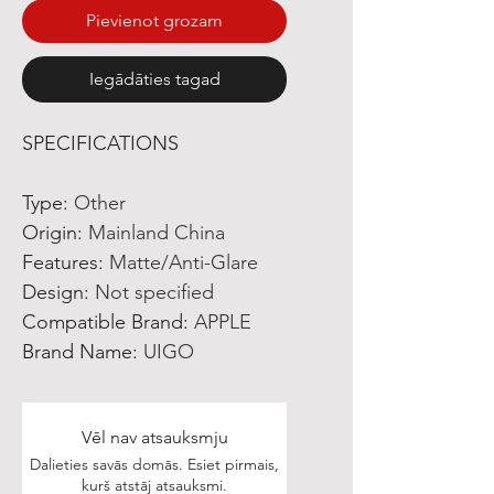
Pievienot grozam
Iegādāties tagad
SPECIFICATIONS
Type
:
Other
Origin
:
Mainland China
Features
:
Matte/Anti-Glare
Design
:
Not specified
Compatible Brand
:
APPLE
Brand Name
:
UIGO
Vēl nav atsauksmju
Dalieties savās domās. Esiet pirmais,
kurš atstāj atsauksmi.