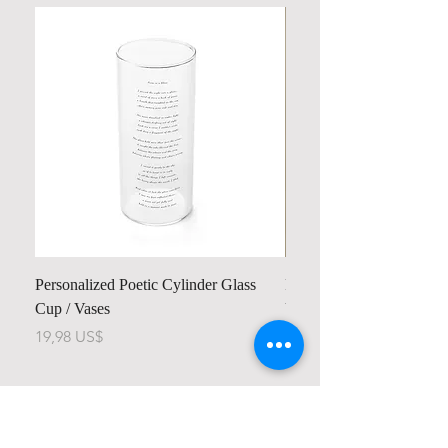
Personalized Poetic Cylinder Glass
Personalized Cute Poetic
Cup / Vases
Unicorn
Precio
Precio
19,98 US$
23,78 US$
Contact us