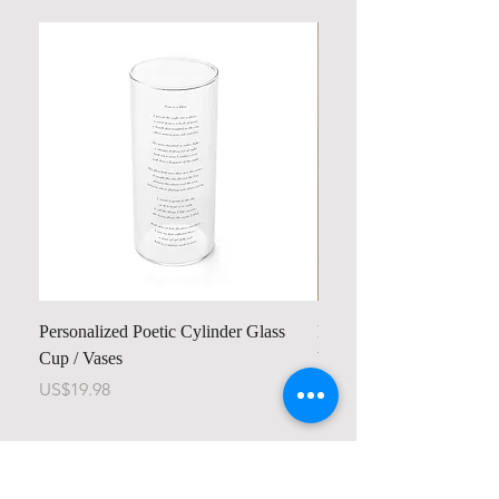
Personalized Poetic Cylinder Glass
Personalized Cute Poetic
Cup / Vases
Unicorn
가격
가격
US$19.98
US$23.78
Contact us