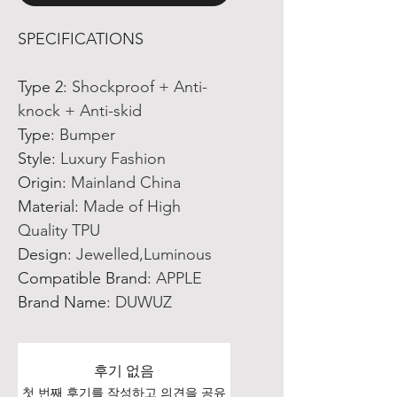
SPECIFICATIONS
Type 2
:
Shockproof + Anti-
knock + Anti-skid
Type
:
Bumper
Style
:
Luxury Fashion
Origin
:
Mainland China
Material
:
Made of High
Quality TPU
Design
:
Jewelled,Luminous
Compatible Brand
:
APPLE
Brand Name
:
DUWUZ
후기 없음
첫 번째 후기를 작성하고 의견을 공유