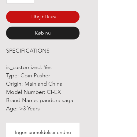
Tilføj til kurv
Køb nu
SPECIFICATIONS
is_customized
:
Yes
Type
:
Coin Pusher
Origin
:
Mainland China
Model Number
:
CI-EX
Brand Name
:
pandora saga
Age
:
>3 Years
Ingen anmeldelser endnu