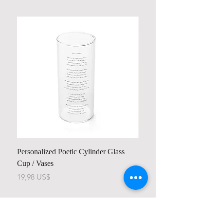
Personalized Poetic Cylinder Glass
Personalized Cute Poetic
Cup / Vases
Unicorn
Pris
Pris
19,98 US$
23,78 US$