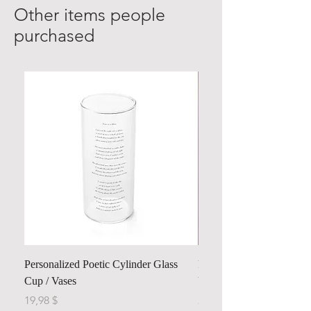
Other items people
purchased
Personalized Poetic Cylinder Glass
Personalized Cute Poetic
Cup / Vases
Unicorn
Preis
Preis
19,98 $
23,78 $