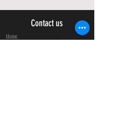
Contact us
Home
My Account
Shop
Poetry Contests
Book Reviews
Printing & Publishing
Participate in the Poetry Community
Connect with other members
Monthly Poetry Contest
Make Extra Money
with
Realistic
Poetry International!